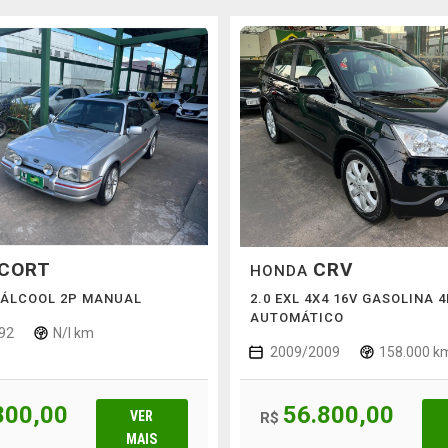
CORT
CRV
HONDA
V ÁLCOOL 2P MANUAL
2.0 EXL 4X4 16V GASOLINA 
AUTOMÁTICO
92
N/I km
2009/2009
158.000 k
800,00
56.800,00
VER
R$
MAIS