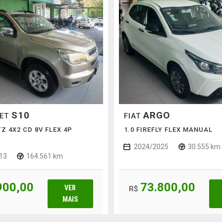
S10
ARGO
LET
FIAT
TZ 4X2 CD 8V FLEX 4P
1.0 FIREFLY FLEX MANUAL
2024/2025
30.555 km
13
164.561 km
900,00
73.800,00
VER
R$
MAIS