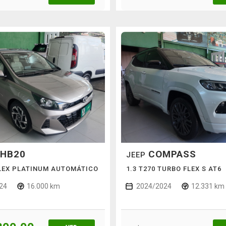
HB20
COMPASS
JEEP
FLEX PLATINUM AUTOMÁTICO
1.3 T270 TURBO FLEX S AT6
24
16.000 km
2024/2024
12.331 km