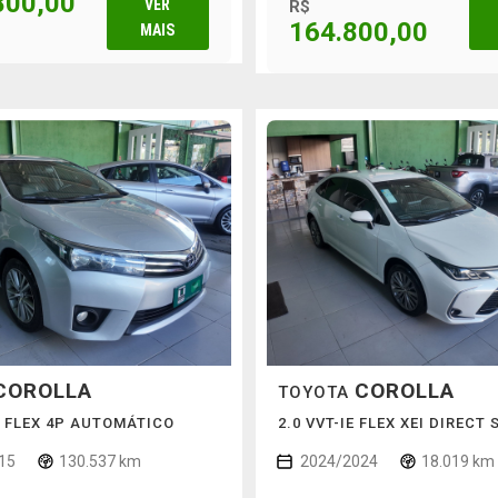
800,00
VER
R$
164.800,00
MAIS
COROLLA
COROLLA
TOYOTA
6V FLEX 4P AUTOMÁTICO
2.0 VVT-IE FLEX XEI DIRECT 
15
130.537 km
2024/2024
18.019 km