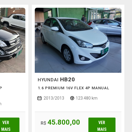
HB20
HYUNDAI
4P
1.6 PREMIUM 16V FLEX 4P MANUAL
2013/2013
123.480 km
m
45.800,00
VER
VER
R$
MAIS
MAIS