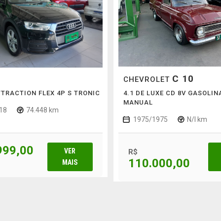
C 10
CHEVROLET
ATTRACTION FLEX 4P S TRONIC
4.1 DE LUXE CD 8V GASOLIN
MANUAL
18
74.448 km
1975/1975
N/I km
999,00
VER
R$
110.000,00
MAIS