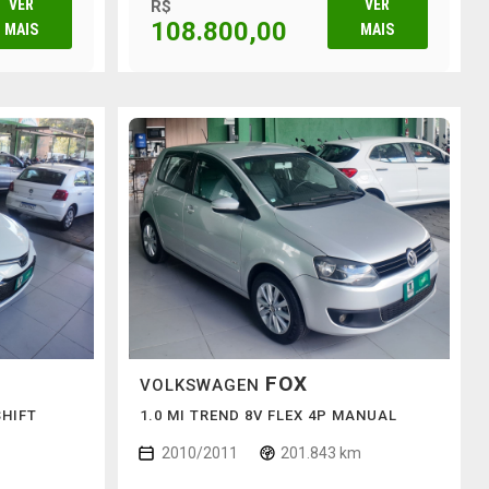
VER
VER
R$
108.800,00
MAIS
MAIS
FOX
VOLKSWAGEN
SHIFT
1.0 MI TREND 8V FLEX 4P MANUAL
2010/2011
201.843 km