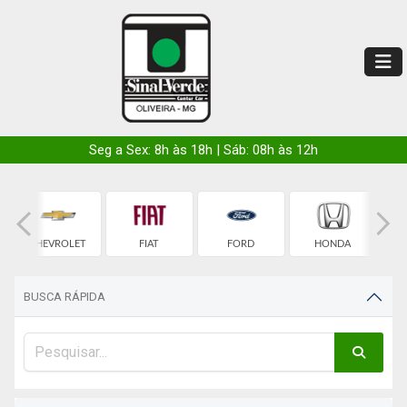
Seg a Sex: 8h às 18h | Sáb: 08h às 12h
CHEVROLET
FIAT
FORD
HONDA
BUSCA RÁPIDA