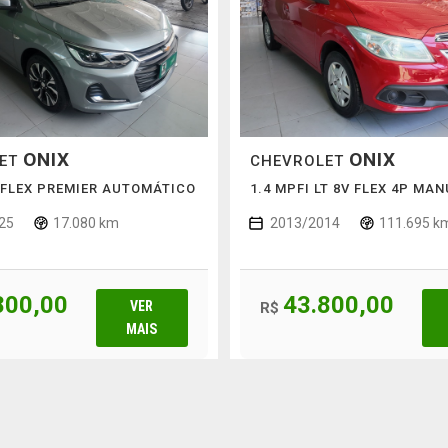
ONIX
ONIX
LET
CHEVROLET
 FLEX PREMIER AUTOMÁTICO
1.4 MPFI LT 8V FLEX 4P MA
25
17.080 km
2013/2014
111.695 k
800,00
43.800,00
VER
R$
MAIS