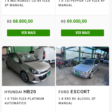
1.6 MSI ROBUST CD 8V FLEX
1.0 TSI PEPPER 12V FLEX 4P
2P MANUAL
MANUAL
68.800,00
69.000,00
R$
R$
VER MAIS
VER MAIS
HB20
ESCORT
HYUNDAI
FORD
1.0 TGDI FLEX PLATINUM
1.8 XR3 8V ÁLCOOL 2P
AUTOMÁTICO
MANUAL