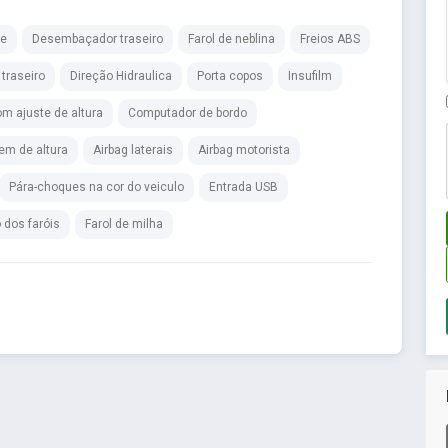
me
Desembaçador traseiro
Farol de neblina
Freios ABS
traseiro
Direção Hidraulica
Porta copos
Insufilm
m ajuste de altura
Computador de bordo
em de altura
Airbag laterais
Airbag motorista
Pára-choques na cor do veiculo
Entrada USB
dos faróis
Farol de milha