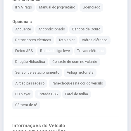
IPVA Pago
Manual do proprietário
Licenciado
Opcionais
Ar quente
Ar condicionado
Bancos de Couro
Retrovisores elétricos
Teto solar
Vidros elétricos
Freios ABS
Rodas de liga leve
Travas elétricas
Direção Hidraulica
Controle de som no volante
Sensor de estacionamento
Airbag motorista
Airbag passageiro
Pára-choques na cor do veiculo
CD player
Entrada USB
Farol de milha
Câmera de ré
Informações do Veículo